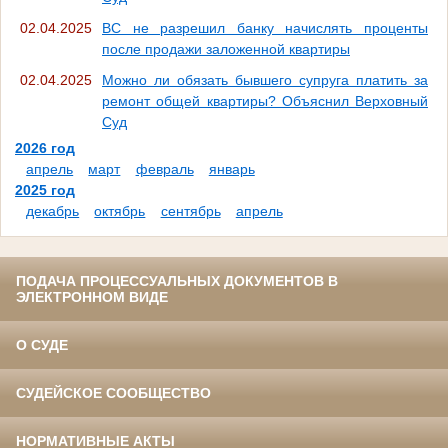
02.04.2025
ВС не разрешил банку начислять проценты
после продажи заложенной квартиры
02.04.2025
Можно ли обязать бывшего супруга платить за
ремонт общей квартиры? Объяснил Верховный
Суд
2026 год
апрель
март
февраль
январь
2025 год
декабрь
октябрь
сентябрь
апрель
ПОДАЧА ПРОЦЕССУАЛЬНЫХ ДОКУМЕНТОВ В
ЭЛЕКТРОННОМ ВИДЕ
О СУДЕ
СУДЕЙСКОЕ СООБЩЕСТВО
НОРМАТИВНЫЕ АКТЫ