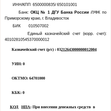
ИНН/КПП 6500000835/ 650101001
Банк:
ОКЦ № 1 ДГУ Банка России
//УФК по
Приморскому краю, г. Владивосток
БИК 010507002
Единый казначейский счет (корр. счет):
40102810545370000012
Казначейский счет (р/с) : 03
212643000000012004
УИН: 0
ОКТМО: 64701000
КБК: 0
КОД
НПА
: При внесении денежных средств в