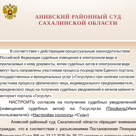
АНИВСКИЙ РАЙОННЫЙ СУД
САХАЛИНСКОЙ ОБЛАСТИ
В соответствии с действующим процессуальным законодательством
Российской Федерации судебные извещения в электронном виде и
прилагаемые к нему документы, копии судебных актов в электронном виде
могут быть направлены участникам процесса посредством Единого портала
государственных и муниципальных услуг («Госуслуги») при наличии согласия
участника процесса (физического лица, индивидуального предпринимателя,
юридического лица) на получение судебных уведомлений в личном кабинете
интернет портала «Госуслуг»
НАСТРОИТЬ согласие на получение судебных уведомлений
(извещений судебных актов) на Госуслугах (
Профиль
(Имя
пользователя)->
Настройки госпочты
->Суды)
Анивский районный суд Сахалинской области обращает внимание
граждан, что в соответствии с разъяснениями Постановления Пленума
Верховного Суда РФ от 23.12.2025 № 39 "О некоторых вопросах уплаты