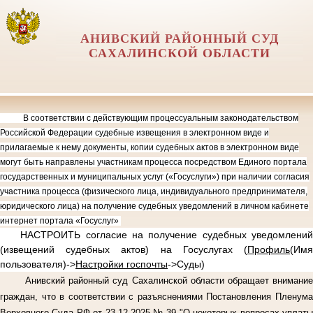
АНИВСКИЙ РАЙОННЫЙ СУД
САХАЛИНСКОЙ ОБЛАСТИ
В соответствии с действующим процессуальным законодательством
Российской Федерации судебные извещения в электронном виде и
прилагаемые к нему документы, копии судебных актов в электронном виде
могут быть направлены участникам процесса посредством Единого портала
государственных и муниципальных услуг («Госуслуги») при наличии согласия
участника процесса (физического лица, индивидуального предпринимателя,
юридического лица) на получение судебных уведомлений в личном кабинете
интернет портала «Госуслуг»
НАСТРОИТЬ согласие на получение судебных уведомлений
(извещений судебных актов) на Госуслугах (
Профиль
(Имя
пользователя)->
Настройки госпочты
->Суды)
Анивский районный суд Сахалинской области обращает внимание
граждан, что в соответствии с разъяснениями Постановления Пленума
Верховного Суда РФ от 23.12.2025 № 39 "О некоторых вопросах уплаты