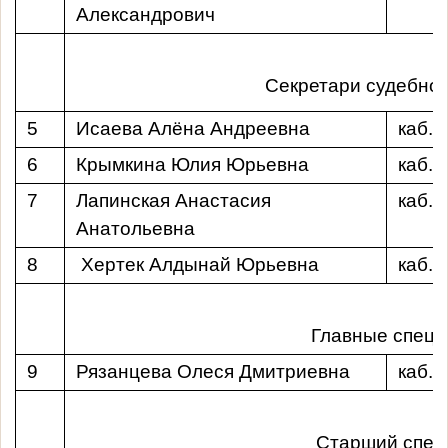
Александрович
Секретари судебног
5
Исаева Алёна Андреевна
каб.
6
Крымкина Юлия Юрьевна
каб.
7
Лапинская Анастасия
каб.
Анатольевна
8
Хертек Алдынай Юрьевна
каб.
Главные спец
9
Рязанцева Олеся Дмитриевна
каб.
Старший спец