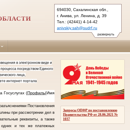
694030, Сахалинская обл.,
г. Анива, ул. Ленина, д. 39
ОБЛАСТИ
Тел.: (42441) 4-14-42
anivskiy.sah@sudrf.ru
развернуть
ещения в электронном виде и
м процесса посредством Единого
зического лица,
ете интернет портала
 Госуслугах (
Профиль
(Имя
разъяснениями Постановления
Запросы ОПФР по постановлению
шлины при рассмотрении дел в
Правительства РФ от 28.06.2021 №
зательные реквизиты, а также
1037
я одних и тех же платежных