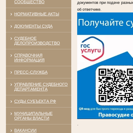
СООБЩЕСТВО
документов при подаче разных
об ответчике.
НОРМАТИВНЫЕ АКТЫ
ДОКУМЕНТЫ СУДА
СУДЕБНОЕ
ДЕЛОПРОИЗВОДСТВО
СПРАВОЧНАЯ
ИНФОРМАЦИЯ
ПРЕСС-СЛУЖБА
УПРАВЛЕНИЕ СУДЕБНОГО
ДЕПАРТАМЕНТА
СУДЫ СУБЪЕКТА РФ
МУНИЦИПАЛЬНЫЕ
ОРГАНЫ ВЛАСТИ
.
ВАКАНСИИ