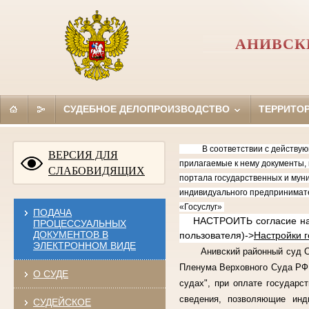
АНИВСК
СУДЕБНОЕ ДЕЛОПРОИЗВОДСТВО
ТЕРРИТО
В соответствии с действующим
ВЕРСИЯ ДЛЯ
прилагаемые к нему документы, 
СЛАБОВИДЯЩИХ
портала государственных и муни
индивидуального предпринимате
«Госуслуг»
ПОДАЧА
НАСТРОИТЬ согласие на по
ПРОЦЕССУАЛЬНЫХ
ДОКУМЕНТОВ В
пользователя)->
Настройки 
ЭЛЕКТРОННОМ ВИДЕ
Анивский районный суд Саха
Пленума Верховного Суда РФ 
О СУДЕ
судах", при оплате государс
сведения, позволяющие инд
СУДЕЙСКОЕ