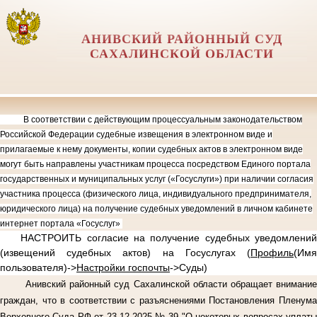
АНИВСКИЙ РАЙОННЫЙ СУД
САХАЛИНСКОЙ ОБЛАСТИ
В соответствии с действующим процессуальным законодательством
Российской Федерации судебные извещения в электронном виде и
прилагаемые к нему документы, копии судебных актов в электронном виде
могут быть направлены участникам процесса посредством Единого портала
государственных и муниципальных услуг («Госуслуги») при наличии согласия
участника процесса (физического лица, индивидуального предпринимателя,
юридического лица) на получение судебных уведомлений в личном кабинете
интернет портала «Госуслуг»
НАСТРОИТЬ согласие на получение судебных уведомлений
(извещений судебных актов) на Госуслугах (
Профиль
(Имя
пользователя)->
Настройки госпочты
->Суды)
Анивский районный суд Сахалинской области обращает внимание
граждан, что в соответствии с разъяснениями Постановления Пленума
Верховного Суда РФ от 23.12.2025 № 39 "О некоторых вопросах уплаты