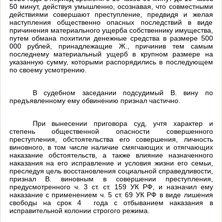
50 минут, действуя умышленно, осознавая, что совместными
действиями совершают преступление, предвидя и желая
наступления общественно опасных последствий в виде
причинения материального ущерба собственнику имущества,
путем обмана похитили денежные средства в размере 500
000 рублей, принадлежащие Ж., причинив тем самым
последнему материальный ущерб в крупном размере на
указанную сумму, которыми распорядились в последующем
по своему усмотрению.
В судебном заседании подсудимый В. вину по
предъявленному ему обвинению признал частично
.
При вынесении приговора суд, учтя характер и
степень общественной опасности совершенного
преступления, обстоятельства его совершения, личность
виновного, в том числе наличие
смягчающих и отягчающих
наказание обстоятельств
, а также влияние назначенного
наказания на его исправление и условия жизни его семьи,
преследуя цель восстановления социальной справедливости,
признал В. виновным в совершении преступления,
предусмотренного
ч. 3 ст. ст. 159 УК РФ, и назначил ему
наказание с применением ч. 5 ст. 69 УК РФ в виде лишения
свободы на срок 4 года с отбыванием наказания в
исправительной колонии строгого режима.