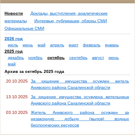
Новости
Доклады, выступления, аналитические
материалы
Интервью, публикации, обзоры СМИ
Официальные СМИ
2026 год
июль
июнь
май
апрель
март
февраль
январь
2025 год
декабрь
ноябрь
октябрь
сентябрь
август
июнь
май
Архив за октябрь 2025 года
20.10.2025
За хищение имущества осужден житель
Анивского района Сахалинской области
13.10.2025
За хищение имущества осуждена жительница
Анивского района Сахалинской области
03.10.2025
Житель Анивского района осужден за
незаконную добычу (вылов) водных
биологических ресурсов