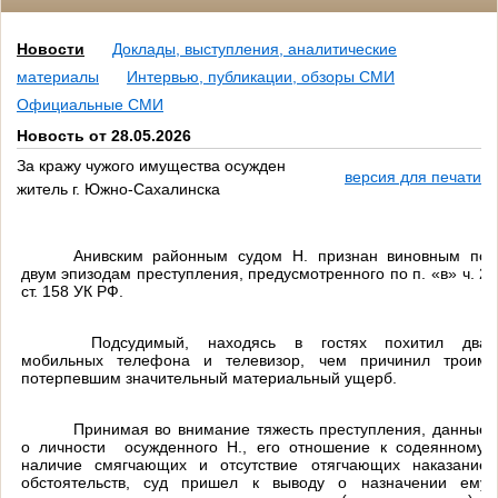
Новости
Доклады, выступления, аналитические
материалы
Интервью, публикации, обзоры СМИ
Официальные СМИ
Новость от 28.05.2026
За кражу чужого имущества осужден
версия для печати
житель г. Южно-Сахалинска
Анивским районным судом Н. признан виновным по
двум эпизодам преступления, предусмотренного по
п. «в» ч. 2
ст. 158 УК РФ.
Подсудимый, находясь в гостях похитил два
мобильных телефона и телевизор, чем причинил троим
потерпевшим
значительный материальный ущерб.
Принимая во внимание тяжесть преступления, данные
о личности осужденного Н., его отношение к содеянному,
наличие смягчающих и отсутствие отягчающих наказание
обстоятельств, суд пришел к выводу о назначении ему