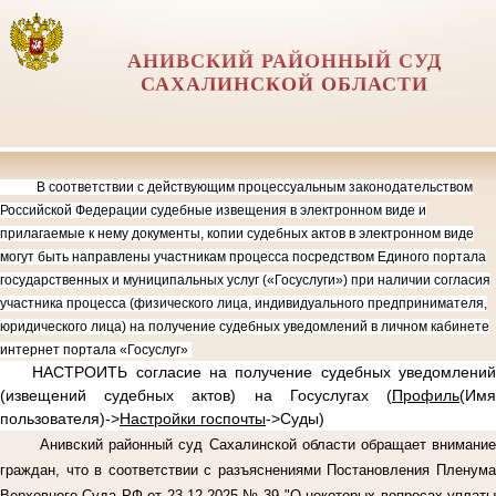
АНИВСКИЙ РАЙОННЫЙ СУД
САХАЛИНСКОЙ ОБЛАСТИ
В соответствии с действующим процессуальным законодательством
Российской Федерации судебные извещения в электронном виде и
прилагаемые к нему документы, копии судебных актов в электронном виде
могут быть направлены участникам процесса посредством Единого портала
государственных и муниципальных услуг («Госуслуги») при наличии согласия
участника процесса (физического лица, индивидуального предпринимателя,
юридического лица) на получение судебных уведомлений в личном кабинете
интернет портала «Госуслуг»
НАСТРОИТЬ согласие на получение судебных уведомлений
(извещений судебных актов) на Госуслугах (
Профиль
(Имя
пользователя)->
Настройки госпочты
->Суды)
Анивский районный суд Сахалинской области обращает внимание
граждан, что в соответствии с разъяснениями Постановления Пленума
Верховного Суда РФ от 23.12.2025 № 39 "О некоторых вопросах уплаты