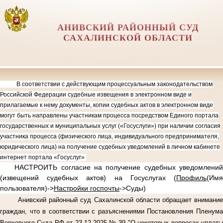
АНИВСКИЙ РАЙОННЫЙ СУД
САХАЛИНСКОЙ ОБЛАСТИ
В соответствии с действующим процессуальным законодательством
Российской Федерации судебные извещения в электронном виде и
прилагаемые к нему документы, копии судебных актов в электронном виде
могут быть направлены участникам процесса посредством Единого портала
государственных и муниципальных услуг («Госуслуги») при наличии согласия
участника процесса (физического лица, индивидуального предпринимателя,
юридического лица) на получение судебных уведомлений в личном кабинете
интернет портала «Госуслуг»
НАСТРОИТЬ согласие на получение судебных уведомлений
(извещений судебных актов) на Госуслугах (
Профиль
(Имя
пользователя)->
Настройки госпочты
->Суды)
Анивский районный суд Сахалинской области обращает внимание
граждан, что в соответствии с разъяснениями Постановления Пленума
Верховного Суда РФ от 23.12.2025 № 39 "О некоторых вопросах уплаты