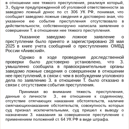
в отношении нее тяжкого преступления, реализуя который,
З., будучи предупрежденной об уголовной ответственности за
заведомо ложный донос по ст. 306 УК РФ, понимая, что
сообщает заведомо ложные сведения и достоверно зная, что
указанное ею событие преступления отсутствовало в
действительности, собственноручно написала заявление о
совершении Т. в отношении нее тяжкого преступления.
Указанное заведомо ложное заявление о
преступлении было принято и зарегистрировано 28 мая
2025 в книге учета сообщений о преступлениях ОМВД
России «Анивский».
Однако в ходе проведения доследственной
проверки было достоверно установлено, что З.
умышленно сообщила в правоохранительные органы
заведомо ложные сведения о совершенном в отношении
нее преступлений, в связи с чем в возбуждении уголовного
дела по заявлению З. в отношении Т. было отказано в
связи с отсутствием события преступления.
Принимая во внимание тяжесть преступления,
данные о личности З., ее отношение к содеянному,
отсутствие отягчающих наказание обстоятельств, наличие
смягчающихнаказание обстоятельств, совокупность которых
суд признал исключительными, суд пришел к выводу о
назначении З. наказания за совершенное преступление с
применением положений ст. 64 УК РФ в виде штрафа.