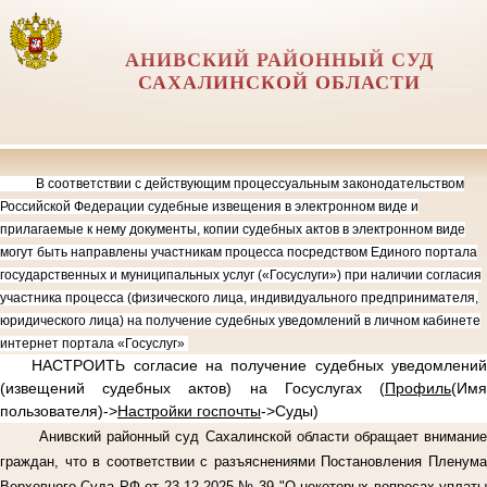
АНИВСКИЙ РАЙОННЫЙ СУД
САХАЛИНСКОЙ ОБЛАСТИ
В соответствии с действующим процессуальным законодательством
Российской Федерации судебные извещения в электронном виде и
прилагаемые к нему документы, копии судебных актов в электронном виде
могут быть направлены участникам процесса посредством Единого портала
государственных и муниципальных услуг («Госуслуги») при наличии согласия
участника процесса (физического лица, индивидуального предпринимателя,
юридического лица) на получение судебных уведомлений в личном кабинете
интернет портала «Госуслуг»
НАСТРОИТЬ согласие на получение судебных уведомлений
(извещений судебных актов) на Госуслугах (
Профиль
(Имя
пользователя)->
Настройки госпочты
->Суды)
Анивский районный суд Сахалинской области обращает внимание
граждан, что в соответствии с разъяснениями Постановления Пленума
Верховного Суда РФ от 23.12.2025 № 39 "О некоторых вопросах уплаты