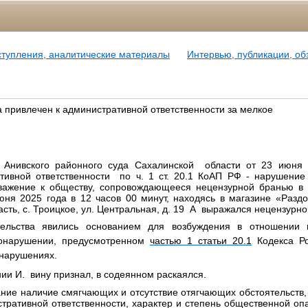
ступления, аналитические материалы
Интервью, публикации, о
привлечен к административной ответственности за мелкое
Анивского районного суда Сахалинской области от 23 июня 
тивной ответственности по ч. 1 ст. 20.1 КоАП РФ -
нарушение 
ажение к обществу, сопровождающееся нецензурной бранью в 
юня 2025 года в 12 часов 00 минут, находясь в магазине «Разд
асть, с. Троицкое, ул. Центральная, д. 19 А выражался нецензурн
тельства явились основанием для возбуждения в отношении
онарушении, предусмотренном
частью 1 статьи 20.1
Кодекса Ро
нарушениях.
ии И. вину признал, в содеянном раскаялся.
ание
наличие смягчающих и отсутствие отягчающих обстоятельств,
тративной ответственности, характер и степень общественной о