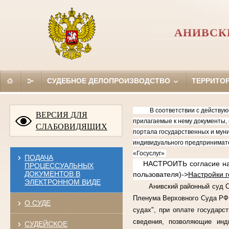
АНИВСК
СУДЕБНОЕ ДЕЛОПРОИЗВОДСТВО
ТЕРРИТО
В соответствии с действующим
ВЕРСИЯ ДЛЯ
прилагаемые к нему документы, 
СЛАБОВИДЯЩИХ
портала государственных и муни
индивидуального предпринимате
«Госуслуг»
ПОДАЧА
НАСТРОИТЬ согласие на по
ПРОЦЕССУАЛЬНЫХ
ДОКУМЕНТОВ В
пользователя)->
Настройки 
ЭЛЕКТРОННОМ ВИДЕ
Анивский районный суд Саха
Пленума Верховного Суда РФ 
О СУДЕ
судах", при оплате государс
сведения, позволяющие инд
СУДЕЙСКОЕ