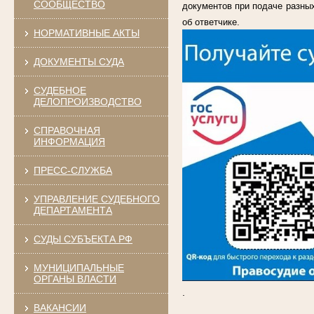
СООБЩЕСТВО
документов при подаче разных
об ответчике.
НОРМАТИВНЫЕ АКТЫ
ДОКУМЕНТЫ СУДА
СУДЕБНОЕ
ДЕЛОПРОИЗВОДСТВО
СПРАВОЧНАЯ
ИНФОРМАЦИЯ
ПРЕСС-СЛУЖБА
УПРАВЛЕНИЕ СУДЕБНОГО
ДЕПАРТАМЕНТА
СУДЫ СУБЪЕКТА РФ
МУНИЦИПАЛЬНЫЕ
ОРГАНЫ ВЛАСТИ
.
ВАКАНСИИ