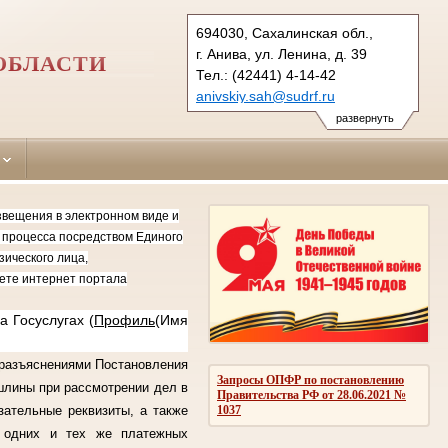
694030, Сахалинская обл.,
г. Анива, ул. Ленина, д. 39
ОБЛАСТИ
Тел.: (42441) 4-14-42
anivskiy.sah@sudrf.ru
развернуть
ещения в электронном виде и
м процесса посредством Единого
зического лица,
ете интернет портала
 Госуслугах (
Профиль
(Имя
разъяснениями Постановления
Запросы ОПФР по постановлению
шлины при рассмотрении дел в
Правительства РФ от 28.06.2021 №
зательные реквизиты, а также
1037
я одних и тех же платежных